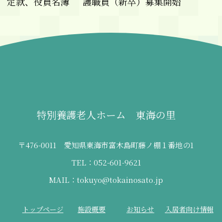
定款、役員名簿
護職員（新卒）募集開始
ビ
ゲ
ー
シ
ョ
ン
特別養護老人ホーム 東海の里
〒476-0011 愛知県東海市富木島町藤ノ棚１番地の1
TEL：052-601-9621
MAIL：tokuyo@tokainosato.jp
トップページ
施設概要
お知らせ
入居者向け情報