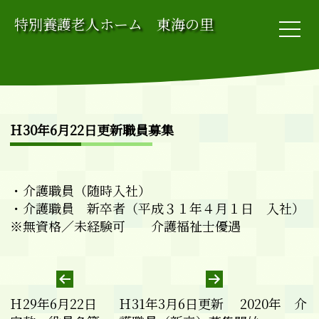
コ
特別養護老人ホーム 東海の里
ン
テ
ン
ツ
へ
ス
Ｈ30年6月22日更新職員募集
キ
ッ
プ
・介護職員（随時入社）
・介護職員 新卒者（平成３１年４月１日 入社）
※無資格／未経験可 介護福祉士優遇
投
稿
Ｈ29年6月22日
Ｈ31年3月6日更新 2020年 介
ナ