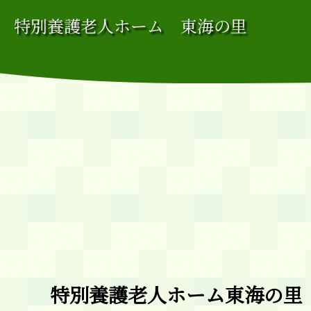
コ
特別養護老人ホーム 東海の里
ン
テ
ン
ツ
へ
ス
キ
ッ
プ
特別養護老人ホーム東海の里