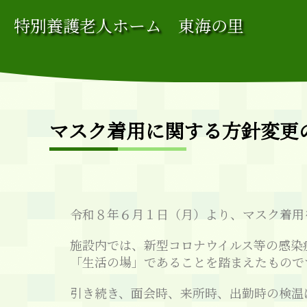
特別養護老人ホーム 東海の里
マスク着用に関する方針変更
令和８年６月１日（月）より、マスク着用
施設内では、新型コロナウイルス等の感染
「生活の場」であることを踏まえたもので
引き続き、面会時、来所時、出勤時の検温